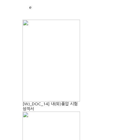
[WJ_DOC_14] 내(외)풍압 시험
성적서